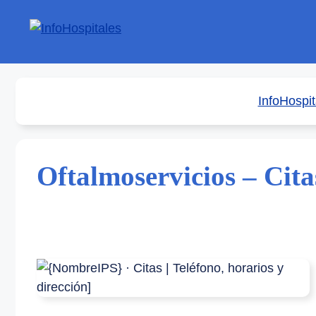
Saltar
al
contenido
InfoHospit
Oftalmoservicios – Citas